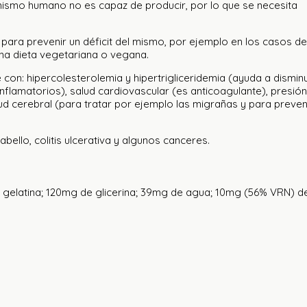
anismo humano no es capaz de producir, por lo que se necesita
ara prevenir un déficit del mismo, por ejemplo en los casos de
na dieta vegetariana o vegana.
on: hipercolesterolemia y hipertrigliceridemia (ayuda a disminu
inflamatorios), salud cardiovascular (es anticoagulante), presión
ud cerebral (para tratar por ejemplo las migrañas y para preveni
bello, colitis ulcerativa y algunos canceres.
gelatina; 120mg de glicerina; 39mg de agua; 10mg (56% VRN) d