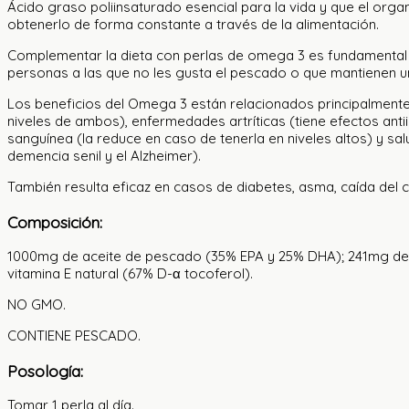
Ácido graso poliinsaturado esencial para la vida y que el org
obtenerlo de forma constante a través de la alimentación.
Complementar la dieta con perlas de omega 3 es fundamental p
personas a las que no les gusta el pescado o que mantienen u
Los beneficios del Omega 3 están relacionados principalmente c
niveles de ambos), enfermedades artríticas (tiene efectos anti
sanguínea (la reduce en caso de tenerla en niveles altos) y sal
demencia senil y el Alzheimer).
También resulta eficaz en casos de diabetes, asma, caída del ca
Composición:
1000mg de aceite de pescado (35% EPA y 25% DHA); 241mg de 
vitamina E natural (67% D-
α
tocoferol).
NO GMO.
CONTIENE PESCADO.
Posologí­a:
Tomar 1 perla al día.