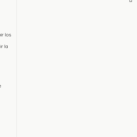
ir los
r la
e