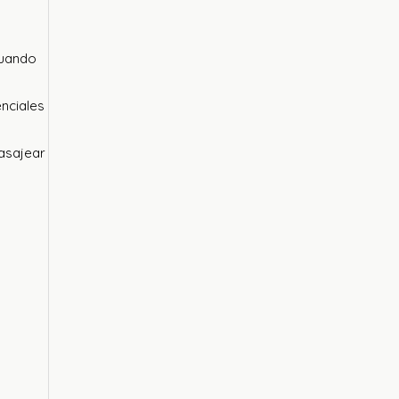
cuando
nciales
masajear