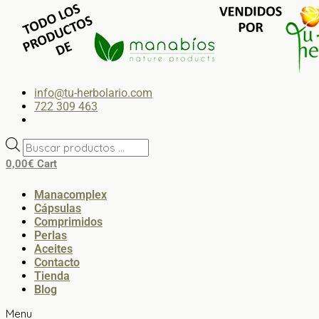
info@tu-herbolario.com
722 309 463
0,00
€
Cart
Manacomplex
Cápsulas
Comprimidos
Perlas
Aceites
Contacto
Tienda
Blog
Menu