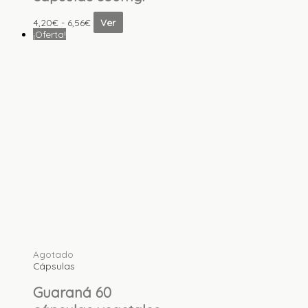
4,20
€
-
6,56
€
Ver
¡Oferta!
Agotado
Cápsulas
Guaraná 60