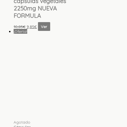
cápsulas vegetales
2250mg NUEVA
FORMULA
10,85
€
9,85
€
Ver
¡Oferta!
Agotado
Cápsulas