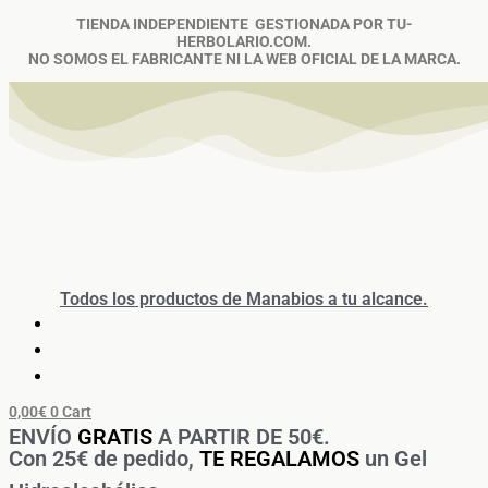
Ir
Búsqueda
El
El
Rango
Rango
Este
Este
B
TIENDA INDEPENDIENTE GESTIONADA POR TU-
al
de
precio
precio
de
de
producto
producto
HERBOLARIO.COM.
u
contenido
productos
original
actual
precios:
precios:
tiene
tiene
NO SOMOS EL FABRICANTE NI LA WEB OFICIAL DE LA MARCA.
era:
es:
desde
desde
múltiples
múltiples
s
10,85€.
9,85€.
4,20€
7,60€
variantes.
variantes.
hasta
hasta
Las
Las
c
6,56€
11,30€
opciones
opciones
a
se
se
pueden
pueden
r
elegir
elegir
p
en
en
la
la
o
página
página
r
de
de
producto
producto
:
Todos los productos de Manabios a tu alcance.
0,00
€
0
Cart
ENVÍO
GRATIS
A PARTIR DE 50€.
Con 25€ de pedido,
TE REGALAMOS
un Gel